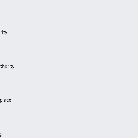
rity
uthority
 place
g