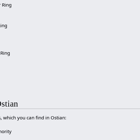
 Ring
Ring
 Ring
Ostian
rs, which you can find in Ostian:
hority