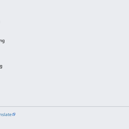
g
ing
ng
nslate