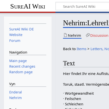
SureAI Wiki
Nehrim
:
Lehrerl
SureAI Wiki DE
Website
Nehrim
Discussion
Forum
Back to
Items
>
Letters, N
Navigation
Main page
Text
Recent changes
Random page
Hier findet Ihr eine Auflist
Vyn
Toruk, staatl. Vermögens
Enderal
· Wortgewandheit
Nehrim
· Feilschen
· Schleichen